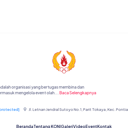
 adalah organisasi yang bertugas membina dan
ermasuk mengelola event olah...
Baca Selengkapnya
 protected]
Jl. Letnan Jendral Sutoyo No.1, Parit Tokaya, Kec. Pont
Beranda
Tentang KONI
Galeri
Video
Event
Kontak