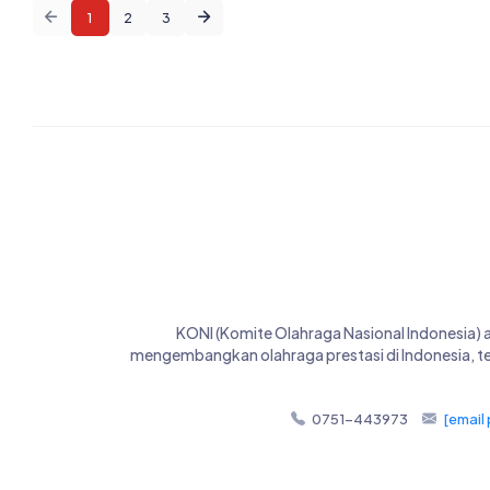
1
2
3
KONI (Komite Olahraga Nasional Indonesia)
mengembangkan olahraga prestasi di Indonesia, t
0751-443973
[email