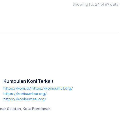
Showing 1 to 24 of 69 data
Kumpulan Koni Terkait
https://koni.id/
https://konisumut.org/
https://konisumbar.org/
https://konisumsel.org/
https://koniprovaceh.org/
ianak Selatan, Kota Pontianak.
https://koniprovriau.org/
https://konikepri.org/
https://konijambi.org/
https://konibengkulu.org/